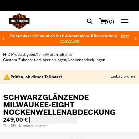
web accessibility
(0)
Kostenloser Versand ab 50 € & kostenlose Rücksendung –
jetzt
entdecken
H-D Produkttypen
Teile
Motorradteile
/
/
/
Custom-Zubehör und -Verzierungen
Nockenabdeckungen
/
Einbau prüfen
Prüfen, ob dieses Teil passt
SCHWARZGLÄNZENDE
MILWAUKEE-EIGHT
NOCKENWELLENABDECKUNG
249,00 €
|
Teil | SKU-Nummer: 25700467