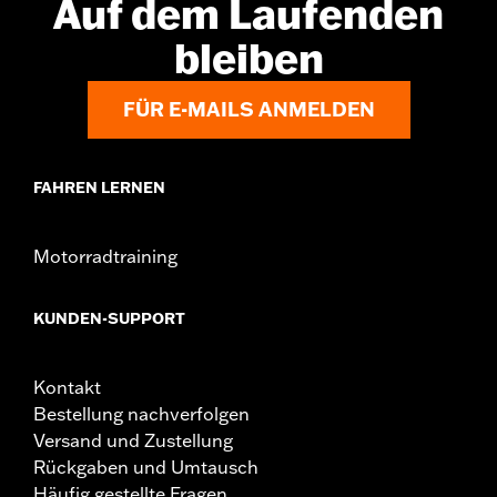
Auf dem Laufenden
werden. Wende Dich für weitere Informationen an
Deinen Händler.
bleiben
FÜR E-MAILS ANMELDEN
FAHREN LERNEN
Motorradtraining
KUNDEN-SUPPORT
Kontakt
Bestellung nachverfolgen
Versand und Zustellung
Rückgaben und Umtausch
Häufig gestellte Fragen