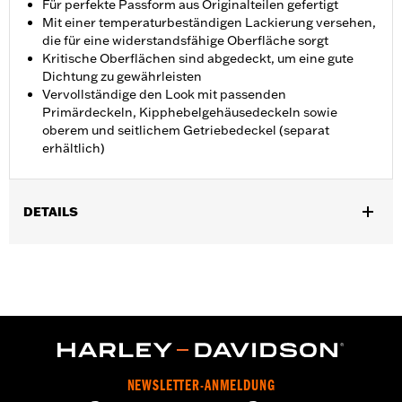
Für perfekte Passform aus Originalteilen gefertigt
Mit einer temperaturbeständigen Lackierung versehen,
die für eine widerstandsfähige Oberfläche sorgt
Kritische Oberflächen sind abgedeckt, um eine gute
Dichtung zu gewährleisten
Vervollständige den Look mit passenden
Primärdeckeln, Kipphebelgehäusedeckeln sowie
oberem und seitlichem Getriebedeckel (separat
erhältlich)
DETAILS
Geeignet für Softail Modelle ab ’18, Touring Modelle ab ’17
(außer FLTRXRRSE ab ’25) und Trike Modelle. Nicht geeignet für
Modelle mit Zentralkühlung.
In Einheiten erhältlich:
Jeweils
In der Box:
Nur Nockenwellendeckel
GARANTIE:
,,,,,,,,,,,,,,,,,,,,,,,,,,,,,,,,,,,,,,,,,,,,,,,,,,,,,,,,,,,,,,,,,,
NOTIZEN:
Für den Aus- und Einbau von Motorabdeckungen
NEWSLETTER-ANMELDUNG
müssen möglicherweise neue Dichtungen gekauft