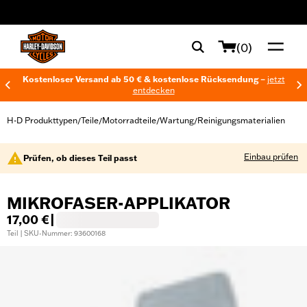
web accessibility
(0)
Kostenloser Versand ab 50 € & kostenlose Rücksendung –
jetzt
entdecken
H-D Produkttypen
Teile
Motorradteile
Wartung
Reinigungsmaterialien
/
/
/
/
Einbau prüfen
Prüfen, ob dieses Teil passt
MIKROFASER-APPLIKATOR
17,00 €
|
Teil | SKU-Nummer: 93600168