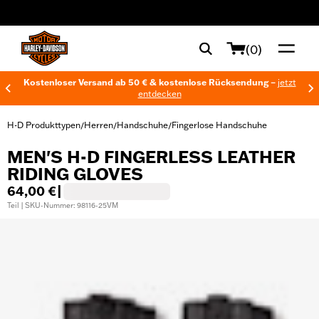
web accessibility
(0)
Kostenloser Versand ab 50 € & kostenlose Rücksendung –
jetzt
entdecken
H-D Produkttypen
Herren
Handschuhe
Fingerlose Handschuhe
/
/
/
MEN'S H-D FINGERLESS LEATHER
RIDING GLOVES
64,00 €
|
Teil | SKU-Nummer: 98116-25VM