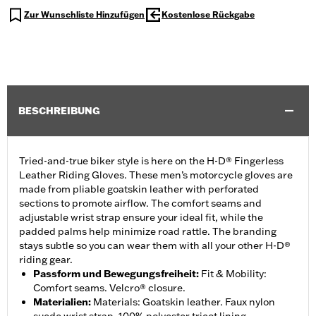
Zur Wunschliste Hinzufügen
Kostenlose Rückgabe
BESCHREIBUNG
Tried-and-true biker style is here on the H-D® Fingerless
Leather Riding Gloves. These men’s motorcycle gloves are
made from pliable goatskin leather with perforated
sections to promote airflow. The comfort seams and
adjustable wrist strap ensure your ideal fit, while the
padded palms help minimize road rattle. The branding
stays subtle so you can wear them with all your other H-D®
riding gear.
Passform und Bewegungsfreiheit
:
Fit & Mobility:
Comfort seams. Velcro® closure.
Materialien
:
Materials: Goatskin leather. Faux nylon