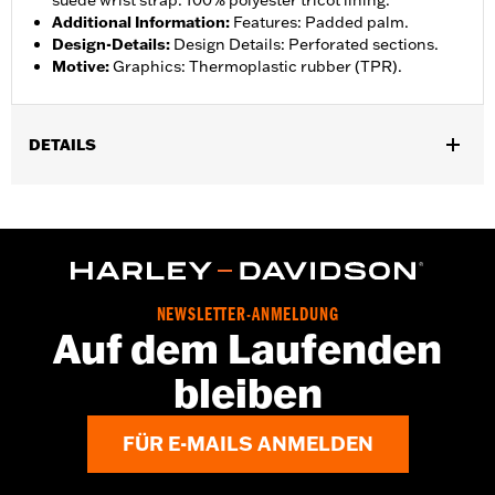
suede wrist strap. 100% polyester tricot lining.
Additional Information
:
Features: Padded palm.
Design-Details
:
Design Details: Perforated sections.
Motive
:
Graphics: Thermoplastic rubber (TPR).
DETAILS
Funktionsmerkmale:
Gepolstert
GARANTIE:
2 year limited warranty – Go to
www.h-
d.com/warranty
for full details
Glove Style:
Fingerless
Herkunft:
Imported
NEWSLETTER-ANMELDUNG
Auf dem Laufenden
bleiben
FÜR E-MAILS ANMELDEN