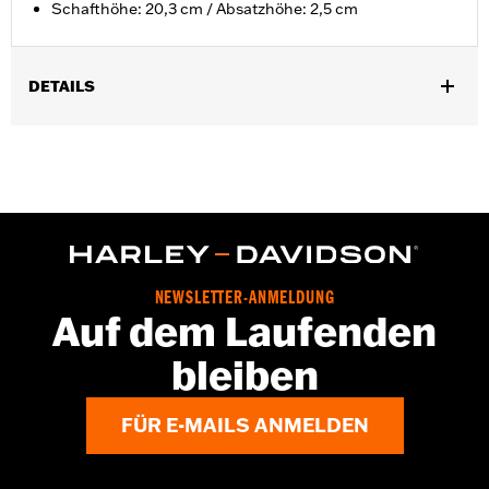
Schafthöhe: 20,3 cm / Absatzhöhe: 2,5 cm
DETAILS
Geschlecht:
Herren
Funktionsmerkmale:
RahmengenÃ¤ht
GARANTIE:
Wolverine Worldwide Herstellergarantie – Alle
Details dazu auf
www.h-d.com/warranty
Herkunft:
Importiert
Dimension Description:
Schafthöhe: 20,3 cm / Absatzhöhe:
2,5 cm
NEWSLETTER-ANMELDUNG
Auf dem Laufenden
bleiben
FÜR E-MAILS ANMELDEN