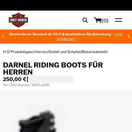
web accessibility
(0)
Kostenloser Versand ab 50 € & kostenlose Rücksendung –
jetzt
entdecken
H-D Produkttypen
Herren
Stiefel und Schuhe
Motorradstiefel
/
/
/
DARNEL RIDING BOOTS FÜR
HERREN
250,00 €
|
Teil | SKU-Nummer: 99351-22EM