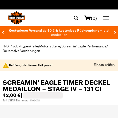
web accessibility
(0)
Kostenloser Versand ab 50 € & kostenlose Rücksendung –
jetzt
entdecken
H-D Produkttypen
Teile
Motorradteile
Screamin’ Eagle Performance
/
/
/
/
Dekorative Verzierungen
Einbau prüfen
Prüfen, ob dieses Teil passt
SCREAMIN’ EAGLE TIMER DECKEL
MEDAILLON – STAGE IV – 131 CI
42,00 €
|
Teil | SKU-Nummer: 14102078