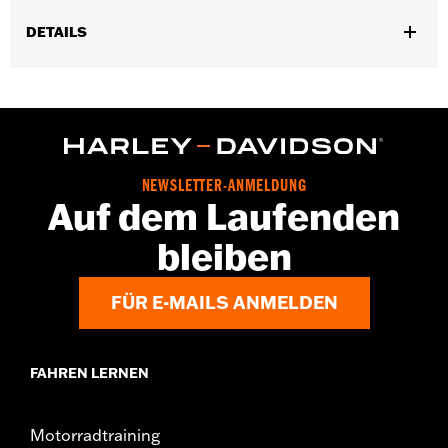
DETAILS
Für FLHXSE und FLTRXSE ab ’23 sowie FLHX, FLTRX und
FLTRXSTSE Modelle ab ’24.
Installationsanleitung
GARANTIE:
,,,,,,,,,,,,,,,,,,,,,,,,,,,,,,,,,,,,,,,,,,,,,,,,,,,,,,,,,,,,,,,,,,
NEWSLETTER-ANMELDUNG
Auf dem Laufenden
bleiben
FÜR E-MAILS ANMELDEN
FAHREN LERNEN
Motorradtraining