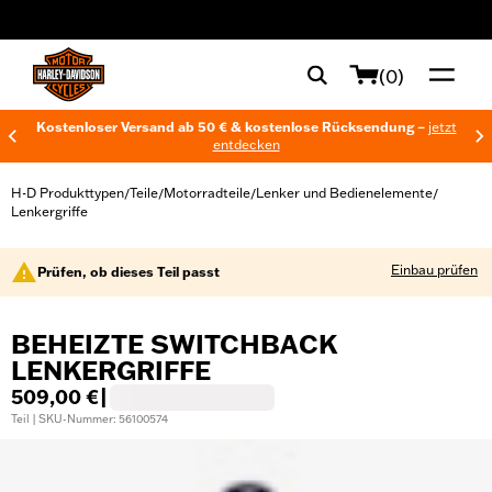
web accessibility
(0)
Kostenloser Versand ab 50 € & kostenlose Rücksendung –
jetzt
entdecken
H-D Produkttypen
Teile
Motorradteile
Lenker und Bedienelemente
/
/
/
/
Lenkergriffe
Einbau prüfen
Prüfen, ob dieses Teil passt
BEHEIZTE SWITCHBACK
LENKERGRIFFE
509,00 €
|
Teil | SKU-Nummer: 56100574