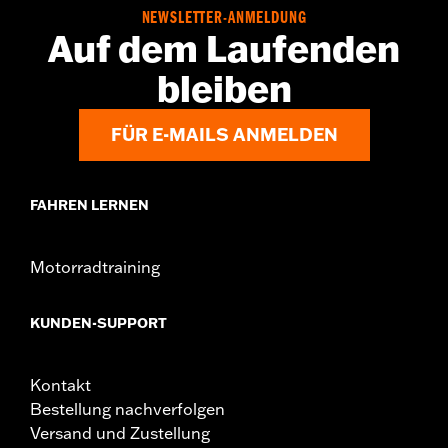
Update durch einen Harley-Davidson Händler erforderlich.
NEWSLETTER-ANMELDUNG
Einzelheiten erfährst Du bei Deinem Händler.
Auf dem Laufenden
Installationsanleitung
bleiben
Kollektion:
Switchback
Durchmesser:
1.5
FÜR E-MAILS ANMELDEN
FAHREN LERNEN
Motorradtraining
KUNDEN-SUPPORT
Kontakt
Bestellung nachverfolgen
Versand und Zustellung