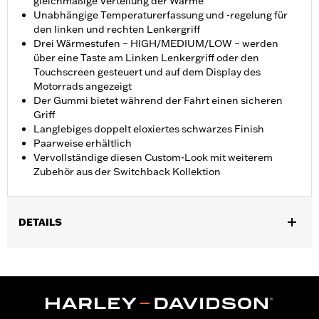
gleichmäßige Verteilung der Wärme
Unabhängige Temperaturerfassung und -regelung für
den linken und rechten Lenkergriff
Drei Wärmestufen – HIGH/MEDIUM/LOW – werden
über eine Taste am Linken Lenkergriff oder den
Touchscreen gesteuert und auf dem Display des
Motorrads angezeigt
Der Gummi bietet während der Fahrt einen sicheren
Griff
Langlebiges doppelt eloxiertes schwarzes Finish
Paarweise erhältlich
Vervollständige diesen Custom-Look mit weiterem
Zubehör aus der Switchback Kollektion
DETAILS
Geeignet für FLHXSE und FLTRXSE ab ’23, FLHX, FLTRX und
FLTRXSTSE ab ’24, FLHXU ab ’25, Softail ab ’25 (außer FXBB
und FXBR) sowie FLHXL, FLHXLSE, FLHXSTSE und FLTRXL
Modelle ’26. Für den Anbau an einigen Street Glide und Road
Glide Modellen ’24 ist möglicherweise ein Digital Technician