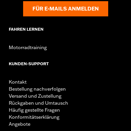
Requirements
FÜR E-MAILS ANMELDEN
Basisbreite:
9.0
Maßeinheit Basisbreite:
Zoll
Riffelung Mitte-zu-Mitte:
6.75
FAHREN LERNEN
Maßeinheit Riffelung Mitte-zu-Mitte:
Zoll
Durchmesser:
1.0
Separat erhältlich:
Zusätzliche Einbaukomponenten
Motorradtraining
Maßeinheit Materialdurchmesser:
Zoll
In Einheiten erhältlich:
Jeweils
KUNDEN-SUPPORT
Material:
Stahl
In der Box:
Ein Lenker und Ösen
Kontakt
Pullback:
5.75
Bestellung nachverfolgen
Maßeinheit Pullback:
Zoll
Versand und Zustellung
Maßeinheit Erhöhung:
Zoll
Rückgaben und Umtausch
Von einem Ende zum anderen:
30.25
Häufig gestellte Fragen
Maßeinheit von einem Ende zum anderen:
Zoll
NOTIZEN:
Der Einbau einiger Lenker und Riser kann bei
Konformitätserklärung
bestimmten Modellen eine Änderung des Kupplungs-
Angebote
und/oder Gaszuges sowie der Bremsleitungen