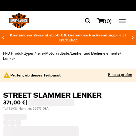
web accessibility
(0)
Kostenloser Versand ab 50 € & kostenlose Rücksendung –
jetzt
entdecken
H-D Produkttypen
Teile
Motorradteile
Lenker und Bedienelemente
/
/
/
/
Lenker
Einbau prüfen
Prüfen, ob dieses Teil passt
STREET SLAMMER LENKER
371,00 €
|
Teil | SKU-Nummer: 55975-08A