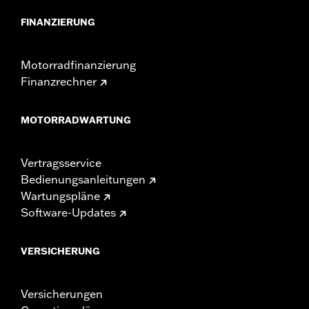
erfordern. In vielen Ländern ist die Lenkerhöhe
gesetzlich geregelt. Informiere Dich in Bezug auf die
FINANZIERUNG
örtlichen Gesetze, um sicherzustellen, dass Dein
Motorrad die geltenden Vorschriften erfüllt.
Motorradfinanzierung
Finanzrechner
MOTORRADWARTUNG
Vertragsservice
Bedienungsanleitungen
Wartungspläne
Software-Updates
VERSICHERUNG
Versicherungen