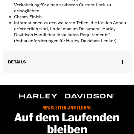
Verkabelung für einen sauberen Custom-Look zu
ermöglichen
Chrom-Finish
Informationen zu den weiteren Teilen, die für den Anbau
erforderlich sind, findet man im Dokument „Harley-
Davidson Handlebar Installation Requirements“
(Anbauanforderungen für Harley-Davidson Lenker)
DETAILS
Für FLD ’12–’16, FXDB ’06–’17, FXDF ’08–’17, FXDL ’01–’05,
FXDWG ’99–’17, FXSTB, FXSTC und FXSTD ’00–’15 sowie FLHR
und FLHRC Modelle ’03–’13. Alle Modelle erfordern den Kauf
zusätzlicher Anbauteile. Nicht für Road King® Modelle mit
Geschwindigkeitsregelanlage, Modelle mit ABS ’08 und Modelle
mit beheizten Lenkergriffen, hydraulischer Kupplung, am
NEWSLETTER-ANMELDUNG
Lenker montierten Instrumenten, Road Tech™ Radio, Softail®
Auf dem Laufenden
Scheinwerfergehäuse-Kit oder Seitenwagen.
Installationsanleitung
bleiben
Harley-Davidson Handlebar Installation