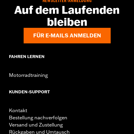
NEWSLETTER-ANMELDUNG
Material:
Vinyl
Auf dem Laufenden
In der Box:
Soziussitz, Haltegurt, Halterung und Schrauben
Soziussitzbreite:
11.0
bleiben
Maßeinheit Soziussitzbreite:
Zoll
FÜR E-MAILS ANMELDEN
FAHREN LERNEN
Motorradtraining
KUNDEN-SUPPORT
Kontakt
Bestellung nachverfolgen
Versand und Zustellung
Rückgaben und Umtausch