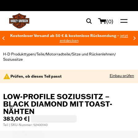
web accessibility
(0)
Kostenloser Versand ab 50 € & kostenlose Rücksendung –
jetzt
entdecken
H-D Produkttypen
Teile
Motorradteile
Sitze und Rückenlehnen
/
/
/
/
Soziussitze
Einbau prüfen
Prüfen, ob dieses Teil passt
LOW-PROFILE SOZIUSSITZ –
BLACK DIAMOND MIT TOAST-
NÄHTEN
383,00 €
|
Teil | SKU-Nummer: 52400140