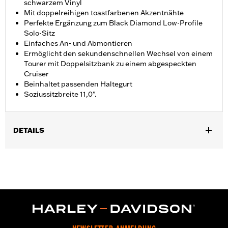
schwarzem Vinyl
Mit doppelreihigen toastfarbenen Akzentnähte
Perfekte Ergänzung zum Black Diamond Low-Profile
Solo-Sitz
Einfaches An- und Abmontieren
Ermöglicht den sekundenschnellen Wechsel von einem
Tourer mit Doppelsitzbank zu einem abgespeckten
Cruiser
Beinhaltet passenden Haltegurt
Soziussitzbreite 11,0".
DETAILS
Geeignet für Touring Modelle von ’09 bis ’25 mit Solo-Sitz
P/N 52000248. Nicht für Trike Modelle. Soziussitzbreite
27,9 cm. Nicht geeignet für FLHFB, FLHXSE und FLTRXSE ab
’23, FLHX, FLTRX und FLTRXSTSE ab ’24 sowie FLHXU und
FLTRXRRSE ab ’25.
Installationsanleitung
In Einheiten erhältlich:
Jeweils