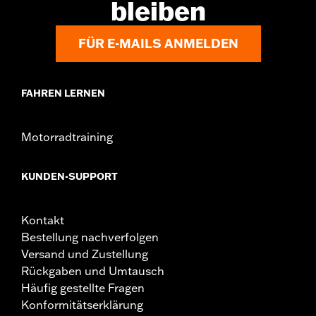
bleiben
In Einheiten erhältlich:
Jeweils
In der Box:
Linke und rechte Halterung und Arme
WARNUNG:
Highway Fußrasten nicht unter normalen Stop-and-
FÜR E-MAILS ANMELDEN
Go-Bedingungen verwenden. Dies könnte zu
schweren oder tödlichen Verletzungen führen.
FAHREN LERNEN
Motorradtraining
KUNDEN-SUPPORT
Kontakt
Bestellung nachverfolgen
Versand und Zustellung
Rückgaben und Umtausch
Häufig gestellte Fragen
Konformitätserklärung