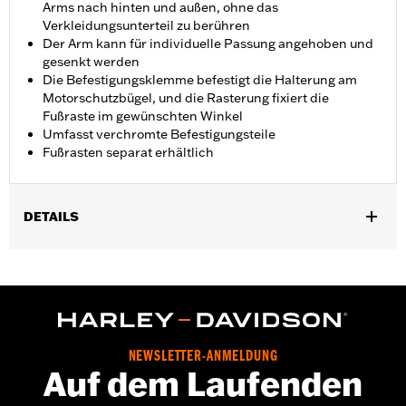
Arms nach hinten und außen, ohne das
Verkleidungsunterteil zu berühren
Der Arm kann für individuelle Passung angehoben und
gesenkt werden
Die Befestigungsklemme befestigt die Halterung am
Motorschutzbügel, und die Rasterung fixiert die
Fußraste im gewünschten Winkel
Umfasst verchromte Befestigungsteile
Fußrasten separat erhältlich
DETAILS
Für 32 mm Motorschutzbügel. Nicht für Touring Modelle
zwischen ’14–’23 mit Chopped Motorschutzbügeln (außer
FLTRXSE und FLHXSE ’23). Geeignet für Touring Modelle ab ’24
(außer FLTRK, FLHTK und FLI ’24, FLTRXSTSE ab ’24 und
FLTRXRRSE ab ’25).
Installationsanleitung
NEWSLETTER-ANMELDUNG
Auf dem Laufenden
Einstellbar:
Ja
Separat erhältlich:
Fußrasten