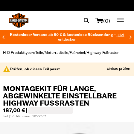
web accessibility
(0)
Kostenloser Versand ab 50 € & kostenlose Rücksendung –
jetzt
entdecken
H-D Produkttypen
Teile
Motorradteile
Fußhebel
Highway-Fußrasten
/
/
/
/
Einbau prüfen
Prüfen, ob dieses Teil passt
MONTAGEKIT FÜR LANGE,
ABGEWINKELTE EINSTELLBARE
HIGHWAY FUSSRASTEN
187,00 €
|
Teil | SKU-Nummer: 50500167