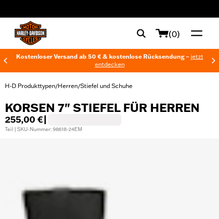
web accessibility
(0)
Kostenloser Versand ab 50 € & kostenlose Rücksendung –
jetzt
entdecken
H-D Produkttypen
Herren
Stiefel und Schuhe
/
/
KORSEN 7" STIEFEL FÜR HERREN
255,00 €
|
Teil | SKU-Nummer: 98618-24EM