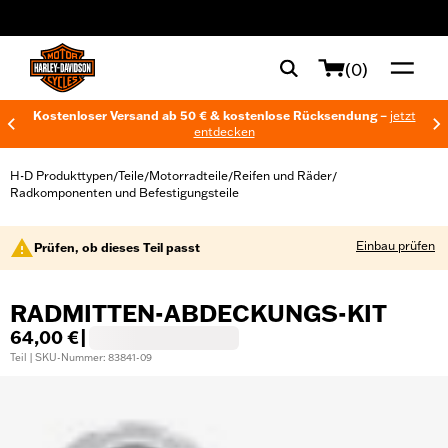
web accessibility
(0)
Kostenloser Versand ab 50 € & kostenlose Rücksendung –
jetzt
entdecken
H-D Produkttypen
Teile
Motorradteile
Reifen und Räder
/
/
/
/
Radkomponenten und Befestigungsteile
Einbau prüfen
Prüfen, ob dieses Teil passt
RADMITTEN-ABDECKUNGS-KIT
64,00 €
|
Teil | SKU-Nummer: 83841-09