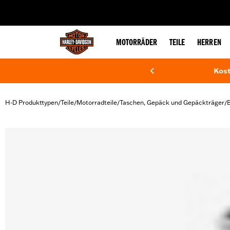
web accessibility
MOTORRÄDER
TEILE
HERREN
Kost
H-D Produkttypen
Teile
Motorradteile
Taschen, Gepäck und Gepäckträger
B
/
/
/
/