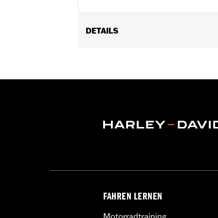
DETAILS
Für XL Modelle ab ’04 (außer XL1200CX
abnehmbaren Seitenplatten oder abn
Bügel P/N 51146-10A, 523000-40A od
08, 90201321, 90201325 und 88312-07
Installationsanleitung
In Einheiten erhältlich:
Jeweils
In der Box:
Vordere und hintere Befe
FAHREN LERNEN
Motorradtraining