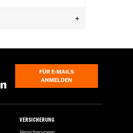
Erforderlich für Montage von
einteiligem abnehmbarem Sissy Bar
 mit Leder-Satteltaschen P/N 90330-
FÜR E-MAILS
ANMELDEN
en
VERSICHERUNG
Versicherungen