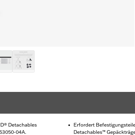
H-D® Detachables
Erfordert Befestigungstei
 53050-04A.
Detachables™ Gepäckträge