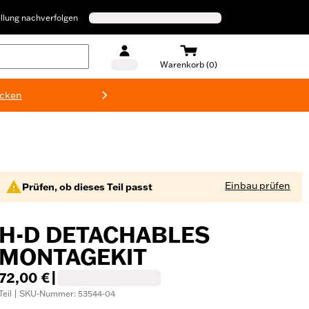
llung nachverfolgen
Warenkorb (0)
ecken
Harley-D
Einbau prüfen
Prüfen, ob dieses Teil passt
H-D DETACHABLES
MONTAGEKIT
72,00 €
|
Teil | SKU-Nummer: 53544-04