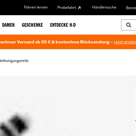
Fahren lernen
Händlersuche
Probefahrt
Beste
DAMEN
GESCHENKE
ENTDECKE H-D
enloser Versand ab 50 € & kostenlose Rücksendung –
jetzt entd
efestigungsteile