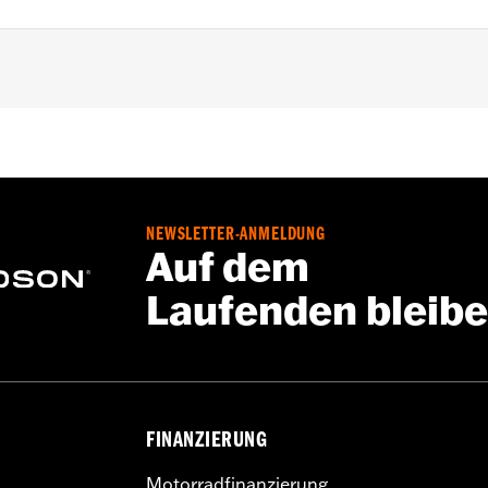
 ab ’16). Serienausstattung bei XL1200T Modellen ab ’14. 
ehmbarem Solo-Gepäckträger P/N 53494-04A, 53512-07A, 
er abnehmbarem Solo Tour-Pak Gepäckträger P/N 53655-04
A.
NEWSLETTER-ANMELDUNG
Auf dem
stigungspunkte und alle notwendigen Befestigungsteile
Laufenden bleib
FINANZIERUNG
Motorradfinanzierung