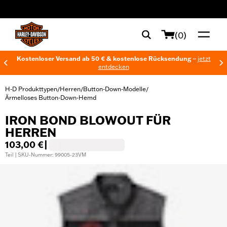
web accessibility
(0)
Kostenloser Versand ab 50 € & kostenlose Rücksendung –
jetzt
entdecken
H-D Produkttypen
Herren
Button-Down-Modelle
/
/
/
Ärmelloses Button-Down-Hemd
IRON BOND BLOWOUT FÜR
HERREN
103,00 €
|
Teil | SKU-Nummer: 99005-23VM