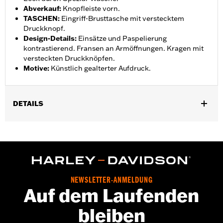
Abverkauf
:
Knopfleiste vorn.
TASCHEN
:
Eingriff-Brusttasche mit verstecktem
Druckknopf.
Design-Details
:
Einsätze und Paspelierung
kontrastierend. Fransen an Armöffnungen. Kragen mit
versteckten Druckknöpfen.
Motive
:
Künstlich gealterter Aufdruck.
DETAILS
Geschlecht:
Herren
Kollektion:
Iron Bond
Funktionsmerkmale:
Knopfleiste vorn
GARANTIE:
2 Jahre beschränkte Garantie – Alle Details dazu auf
www.h-d.com/warranty
NEWSLETTER-ANMELDUNG
Herkunft:
Importiert
Auf dem Laufenden
bleiben