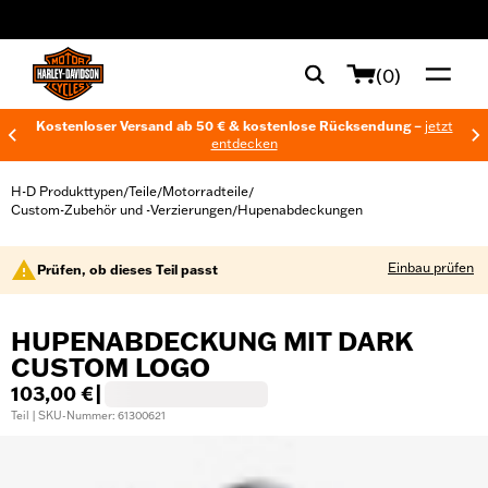
web accessibility
(0)
Kostenloser Versand ab 50 € & kostenlose Rücksendung –
jetzt
entdecken
H-D Produkttypen
Teile
Motorradteile
/
/
/
Custom-Zubehör und -Verzierungen
Hupenabdeckungen
/
Einbau prüfen
Prüfen, ob dieses Teil passt
HUPENABDECKUNG MIT DARK
CUSTOM LOGO
103,00 €
|
Teil | SKU-Nummer: 61300621