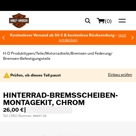
web accessibility
(0)
Kostenloser Versand ab 50 € & kostenlose Rücksendung –
jetzt
entdecken
H-D Produkttypen
Teile
Motorradteile
Bremsen und Federung
/
/
/
/
Bremsen-Befestigungsteile
Einbau prüfen
Prüfen, ob dieses Teil passt
HINTERRAD-BREMSSCHEIBEN-
MONTAGEKIT, CHROM
26,00 €
|
Teil | SKU-Nummer: 46647-05