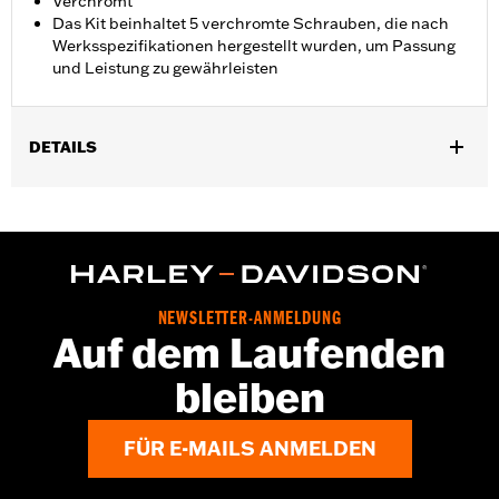
Verchromt
Das Kit beinhaltet 5 verchromte Schrauben, die nach
Werksspezifikationen hergestellt wurden, um Passung
und Leistung zu gewährleisten
DETAILS
Geeignet für Modelle ab ’92 (außer FLTRXRRSE ab ’25, Trike,
RA1250, RA1250S, RH975, RH1250S, sowie RA1250ST ab ’25 und
RA1250L ab ’26).
Installationsanleitung
In Einheiten erhältlich:
Jeweils
NEWSLETTER-ANMELDUNG
In der Box:
5 verchromte Schrauben, die nach
Auf dem Laufenden
Werksspezifikationen hergestellt wurden, um Passung und
Leistung zu gewährleisten
bleiben
FÜR E-MAILS ANMELDEN