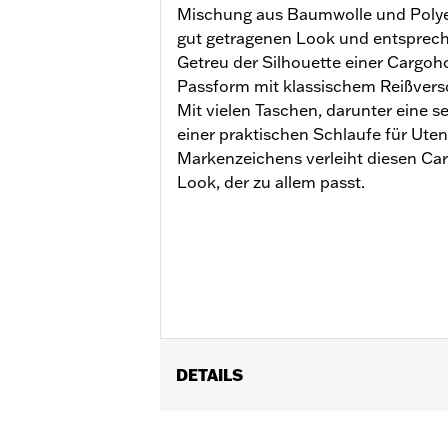
Mischung aus Baumwolle und Polyest
gut getragenen Look und entsprech
Getreu der Silhouette einer Cargoho
Passform mit klassischem Reißvers
Mit vielen Taschen, darunter eine s
einer praktischen Schlaufe für Uten
Markenzeichens verleiht diesen Ca
Look, der zu allem passt.
DETAILS
Geschlecht:
Damen
GARANTIE:
2 Jahre beschränkte Gara