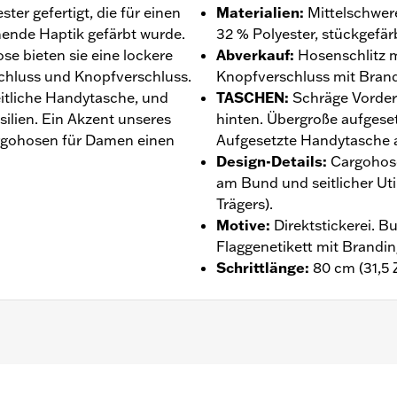
er gefertigt, die für einen
Materialien
:
Mittelschwer
ende Haptik gefärbt wurde.
32 % Polyester, stückgefär
se bieten sie eine lockere
Abverkauf
:
Hosenschlitz m
chluss und Knopfverschluss.
Knopfverschluss mit Brand
eitliche Handytasche, und
TASCHEN
:
Schräge Vorder
silien. Ein Akzent unseres
hinten. Übergroße aufgese
rgohosen für Damen einen
Aufgesetzte Handytasche a
Design-Details
:
Cargohose
am Bund und seitlicher Util
Trägers).
Motive
:
Direktstickerei. 
Flaggenetikett mit Brandin
Schrittlänge
:
80 cm (31,5 Z
ntie – Auf
www.h-d.com/warranty
findet man alle Details da