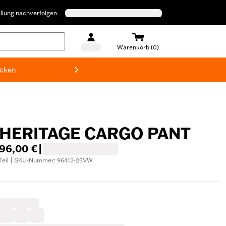
llung nachverfolgen
Warenkorb (0)
ecken
Harley-D
HERITAGE CARGO PANT
96,00 €
|
Teil | SKU-Nummer: 96412-25VW