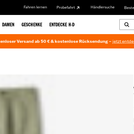
Fahren lernen
Händlersuche
Probefahrt
Beste
DAMEN
GESCHENKE
ENTDECKE H-D
enloser Versand ab 50 € & kostenlose Rücksendung –
jetzt entd