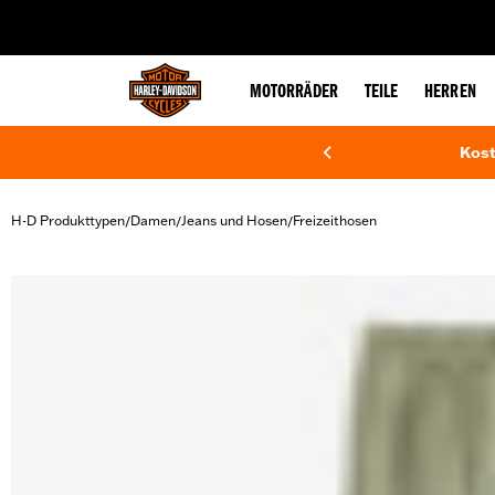
web accessibility
MOTORRÄDER
TEILE
HERREN
Kost
H-D Produkttypen
Damen
Jeans und Hosen
Freizeithosen
/
/
/