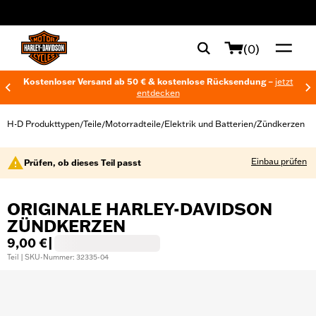
web accessibility
(0)
Kostenloser Versand ab 50 € & kostenlose Rücksendung –
jetzt
entdecken
H-D Produkttypen
Teile
Motorradteile
Elektrik und Batterien
Zündkerzen
/
/
/
/
Einbau prüfen
Prüfen, ob dieses Teil passt
ORIGINALE HARLEY-DAVIDSON
ZÜNDKERZEN
9,00 €
|
Teil | SKU-Nummer: 32335-04