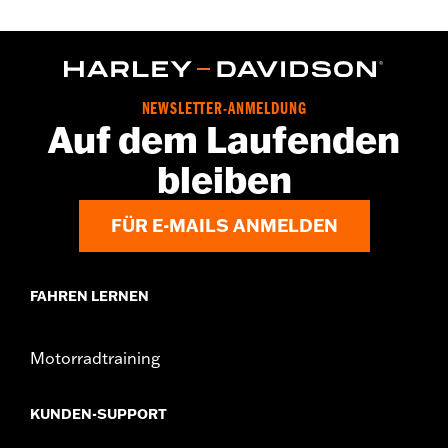
Für VRSC™ Modelle ’02–’17.
In Einheiten erhältlich:
Jeweils
In der Box:
1 Zündkerze
NEWSLETTER-ANMELDUNG
Auf dem Laufenden
bleiben
FÜR E-MAILS ANMELDEN
FAHREN LERNEN
Motorradtraining
KUNDEN-SUPPORT