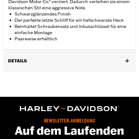
Davidson Motor Co.“ verziert. Dadurch verleihen sie einem
klassischen Stil eine aggressive Note.
Schwarzglänzendes Finish
Der perfekte letzte Schliff für ein tiefschwarzes Heck
Beinhaltet Schraubensatz und Inbusschlüssel für eine
einfache Montage
Paarweise erhältlich
DETAILS
Geeignet für Dyna von ’08 bis ’17 und Softail Modelle ab ’08
(außer FXCW, FXCWC, FXSB, FXSBSE, FXSE, FXST-AUS sowie
FLFB, FLFBS, FLSB, FXBR, FXBRS und FXDRS ab ’18 sowie
FLSTFI ab ’25).
Installationsanleitung
Kollektion:
Harley-Davidson Motor Co.
In Einheiten erhältlich:
Paar
NEWSLETTER-ANMELDUNG
In der Box:
Paar Mutternkappen für die Hinterachse,
Auf dem Laufenden
Feststellschrauben, Inbusschlüssel und Installationsanleitung