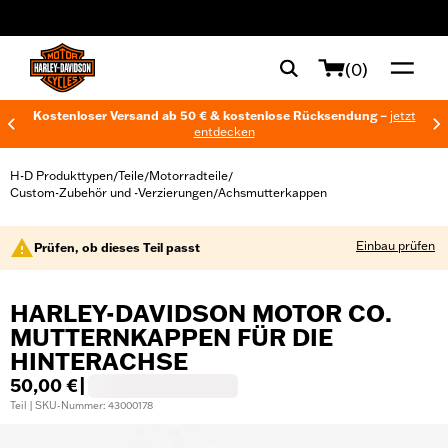
web accessibility
(0)
Kostenloser Versand ab 50 € & kostenlose Rücksendung –
jetzt
entdecken
H-D Produkttypen
Teile
Motorradteile
/
/
/
Custom-Zubehör und -Verzierungen
Achsmutterkappen
/
Einbau prüfen
Prüfen, ob dieses Teil passt
HARLEY-DAVIDSON MOTOR CO.
MUTTERNKAPPEN FÜR DIE
HINTERACHSE
50,00 €
|
Teil | SKU-Nummer: 43000178