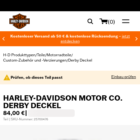
web accessibility
(0)
Kostenloser Versand ab 50 € & kostenlose Rücksendung –
jetzt
entdecken
H-D Produkttypen
Teile
Motorradteile
/
/
/
Custom-Zubehör und -Verzierungen
Derby Deckel
/
Einbau prüfen
Prüfen, ob dieses Teil passt
HARLEY-DAVIDSON MOTOR CO.
DERBY DECKEL
84,00 €
|
Teil | SKU-Nummer: 25700476