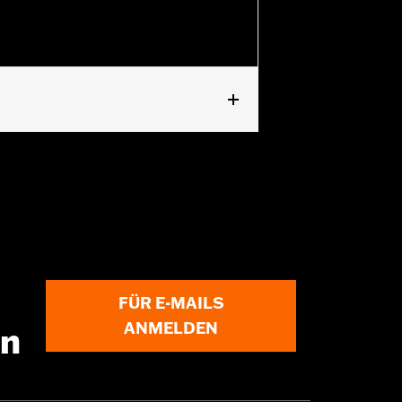
FÜR E-MAILS
ANMELDEN
en