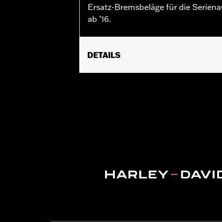
Ersatz-Bremsbeläge für die Serien
ab ’16.
DETAILS
Für XG Modelle ab ’16 (links bei XG750
Position auf Motorrad:
Vorn
In Einheiten erhältlich:
Paar
In der Box:
Ein Satz Bremsbeläge