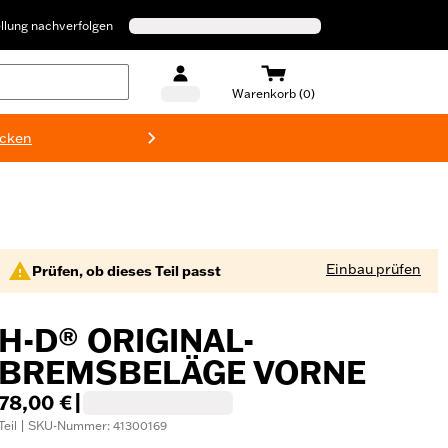
llung nachverfolgen
Warenkorb (0)
ecken
Harley-D
Einbau prüfen
Prüfen, ob dieses Teil passt
H-D® ORIGINAL-
BREMSBELÄGE VORNE
78,00 €
|
Teil | SKU-Nummer: 41300169