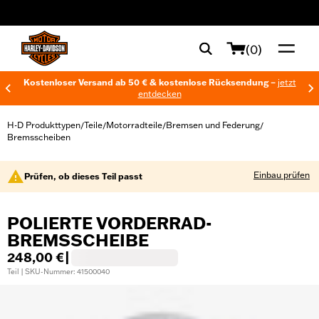
web accessibility
(0)
Kostenloser Versand ab 50 € & kostenlose Rücksendung –
jetzt
entdecken
H-D Produkttypen
Teile
Motorradteile
Bremsen und Federung
/
/
/
/
Bremsscheiben
Einbau prüfen
Prüfen, ob dieses Teil passt
POLIERTE VORDERRAD-
BREMSSCHEIBE
248,00 €
|
Teil | SKU-Nummer: 41500040