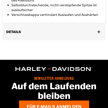
des Klebstoffs
Selbstdurchstechende, nicht verstopfende Spitze ist
auslaufsicher
Verschlusskappe verhindert Auslaufen und Aushärten
DETAILS
In Einheiten erhältlich:
Jeweils
Volumen:
0,14 Unzen
GARANTIE:
,,,,,,,,,,,,,,,,,,,,,,,,,,,,,,,,,,,,,,,,,,,,,,,,,,,,,,,,,,,,,,
NEWSLETTER-ANMELDUNG
Auf dem Laufenden
bleiben
FÜR E-MAILS ANMELDEN