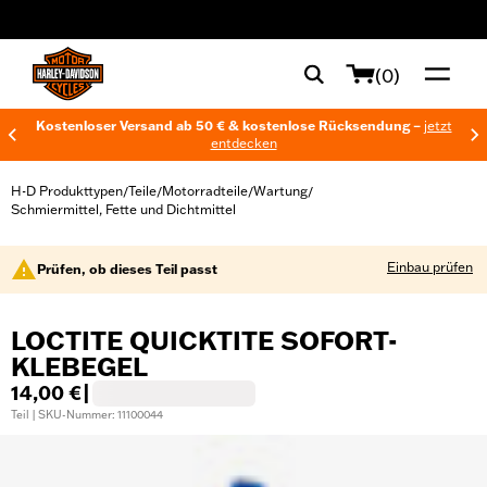
web accessibility
(0)
Kostenloser Versand ab 50 € & kostenlose Rücksendung –
jetzt
entdecken
H-D Produkttypen
Teile
Motorradteile
Wartung
/
/
/
/
Schmiermittel, Fette und Dichtmittel
Einbau prüfen
Prüfen, ob dieses Teil passt
LOCTITE QUICKTITE SOFORT-
KLEBEGEL
14,00 €
|
Teil | SKU-Nummer: 11100044