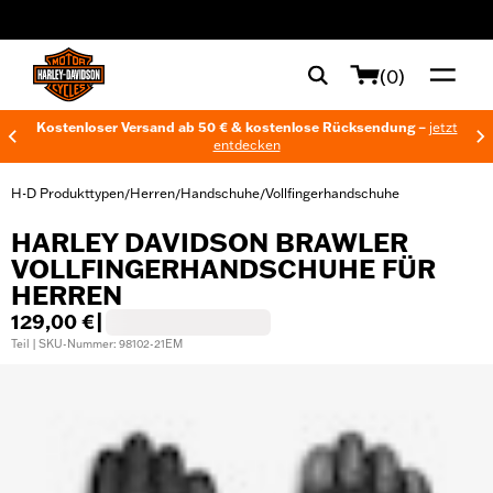
web accessibility
(0)
Kostenloser Versand ab 50 € & kostenlose Rücksendung –
jetzt
entdecken
H-D Produkttypen
Herren
Handschuhe
Vollfingerhandschuhe
/
/
/
HARLEY DAVIDSON BRAWLER
VOLLFINGERHANDSCHUHE FÜR
HERREN
129,00 €
|
Teil | SKU-Nummer: 98102-21EM