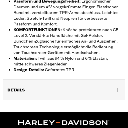
Passform und Bewegungsfreiheit
:
Ergonomischer
Daumen und um 45° vorgekrümmte Finger. Elastischer
Bund mit verstellbarem TPR-Ärmelabschluss. Leichtes
Leder, Stretch-Twill und Neopren für verbesserte
Passform und Komfort.
KOMFORTFUNKTIONEN
:
Knöchelprotektoren nach CE
Level 2. Verstärkte Handfläche mit Gel-Polster.
Bündchen-Zuglasche für einfaches An- und Ausziehen.
Touchscreen-Technologie ermöglicht die Bedienung
von Touchscreen-Geräten mit Handschuhen.
Materialien
:
Twill aus 94 % Nylon und 6 % Elastan,
mittelschweres Ziegenleder
Design-Details
:
Geformtes TPR
DETAILS
Geschlecht:
Herren
,
Funktionsmerkmale:
Touchscreen-kompatibel
Ergonomischer
,
Daumen
Hartschalen-KnÃ¶chelschutz
GARANTIE:
2 Jahre beschränkte Garantie – Alle Details dazu auf