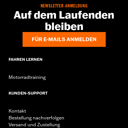
www.h-d.com/warranty
NEWSLETTER-ANMELDUNG
Herkunft:
Importiert.
Auf dem Laufenden
bleiben
FÜR E-MAILS ANMELDEN
FAHREN LERNEN
Motorradtraining
KUNDEN-SUPPORT
Kontakt
Bestellung nachverfolgen
Versand und Zustellung