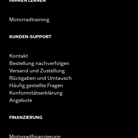
FAHREN LERNEN
In Einheiten erhältlich:
Jeweils
Material:
Stahl
In der Box:
Lenker und Installationsanleitung
Motorradtraining
Pullback:
5.6
Maßeinheit Pullback:
Zoll
KUNDEN-SUPPORT
Maßeinheit Erhöhung:
Zoll
Von einem Ende zum anderen:
29.3
Maßeinheit von einem Ende zum anderen:
Zoll
Kontakt
NOTIZEN:
Der Einbau einiger Lenker und Riser kann bei
Bestellung nachverfolgen
bestimmten Modellen eine Änderung des Kupplungs-
Versand und Zustellung
und/oder Gaszuges sowie der Bremsschläuche
Rückgaben und Umtausch
erfordern. In vielen Ländern ist die Lenkerhöhe
Häufig gestellte Fragen
gesetzlich geregelt. Informiere Dich in Bezug auf die
örtlichen Gesetze, um sicherzustellen, dass Dein
Konformitätserklärung
Motorrad die geltenden Vorschriften erfüllt.
Angebote
FINANZIERUNG
Motorradfinanzierung