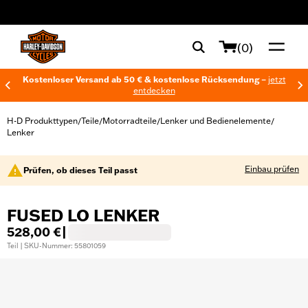
web accessibility
(0)
Kostenloser Versand ab 50 € & kostenlose Rücksendung –
jetzt
entdecken
H-D Produkttypen
Teile
Motorradteile
Lenker und Bedienelemente
/
/
/
/
Lenker
Einbau prüfen
Prüfen, ob dieses Teil passt
FUSED LO LENKER
528,00 €
|
Teil | SKU-Nummer: 55801059