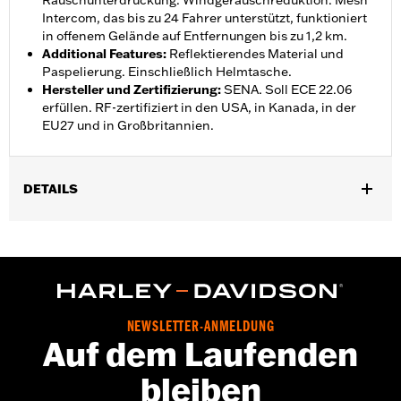
Rauschunterdrückung. Windgeräuschreduktion. Mesh
Intercom, das bis zu 24 Fahrer unterstützt, funktioniert
in offenem Gelände auf Entfernungen bis zu 1,2 km.
Additional Features
:
Reflektierendes Material und
Paspelierung. Einschließlich Helmtasche.
Hersteller und Zertifizierung
:
SENA. Soll ECE 22.06
erfüllen. RF-zertifiziert in den USA, in Kanada, in der
EU27 und in Großbritannien.
DETAILS
Geschlecht:
Unisex
,
,
Funktionsmerkmale:
Herausnehmbares Futter
Mit Akku
Mit
,
LadegerÃ¤t
Reflektierend
GARANTIE:
2 Jahre beschränkte Garantie – Auf
www.h-
d.com/warranty
findet man alle Details
NEWSLETTER-ANMELDUNG
Herkunft:
Importiert
Auf dem Laufenden
bleiben