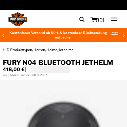
web accessibility
(0)
Kostenloser Versand ab 50 € & kostenlose Rücksendung –
jetzt
entdecken
H-D Produkttypen
Herren
Helme
Jethelme
/
/
/
FURY N04 BLUETOOTH JETHELM
418,00 €
|
Teil | SKU-Nummer: 98009-23EX