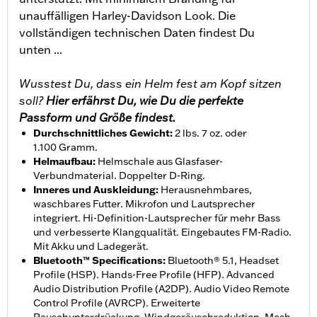
unauffälligen Harley-Davidson Look. Die
vollständigen technischen Daten findest Du
unten ...
Wusstest Du, dass ein Helm fest am Kopf sitzen
soll?
Hier erfährst Du, wie Du die perfekte
Passform und Größe findest.
Durchschnittliches Gewicht
:
2 lbs. 7 oz. oder
1.100 Gramm.
Helmaufbau
:
Helmschale aus Glasfaser-
Verbundmaterial. Doppelter D-Ring.
Inneres und Auskleidung
:
Herausnehmbares,
waschbares Futter. Mikrofon und Lautsprecher
integriert. Hi-Definition-Lautsprecher für mehr Bass
und verbesserte Klangqualität. Eingebautes FM-Radio.
Mit Akku und Ladegerät.
Bluetooth™ Specifications
:
Bluetooth® 5.1, Headset
Profile (HSP). Hands-Free Profile (HFP). Advanced
Audio Distribution Profile (A2DP). Audio Video Remote
Control Profile (AVRCP). Erweiterte