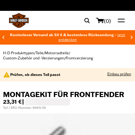
web accessibility
(0)
Kostenloser Versand ab 50 € & kostenlose Rücksendung –
jetzt
entdecken
H-D Produkttypen
Teile
Motorradteile
/
/
/
Custom-Zubehör und -Verzierungen
Frontverzierung
/
Einbau prüfen
Prüfen, ob dieses Teil passt
MONTAGEKIT FÜR FRONTFENDER
23,31 €
|
Teil | SKU-Nummer: 94415-05