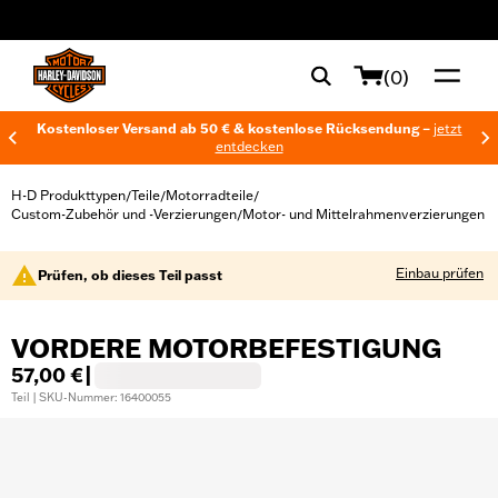
web accessibility
(0)
Kostenloser Versand ab 50 € & kostenlose Rücksendung –
jetzt
entdecken
H-D Produkttypen
Teile
Motorradteile
/
/
/
Custom-Zubehör und -Verzierungen
Motor- und Mittelrahmenverzierungen
/
Einbau prüfen
Prüfen, ob dieses Teil passt
VORDERE MOTORBEFESTIGUNG
57,00 €
|
Teil | SKU-Nummer: 16400055