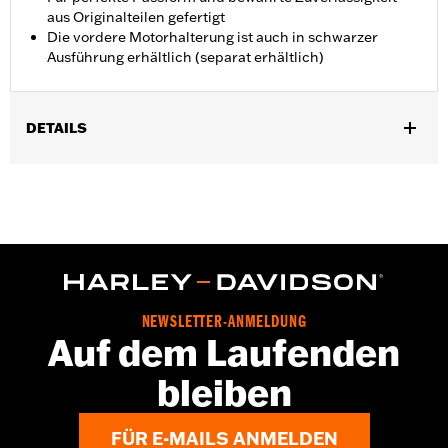
aus Originalteilen gefertigt
Die vordere Motorhalterung ist auch in schwarzer
Ausführung erhältlich (separat erhältlich)
DETAILS
Geeignet für Touring Modelle ab ’09 (außer FLTRXRRSE ab ’25).
In Einheiten erhältlich:
Jeweils
In der Box:
Nur Strebe für Motorhalterung
GARANTIE:
,,,,,,,,,,,,,,,,,,,,,,,,,,,,,,,,,,,,,,,,,,,,,,,,,,,,,,,,,,,,,,,,,,,
NEWSLETTER-ANMELDUNG
Auf dem Laufenden
bleiben
FÜR E-MAILS ANMELDEN