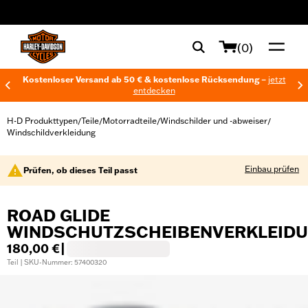
web accessibility
(0)
Kostenloser Versand ab 50 € & kostenlose Rücksendung –
jetzt
entdecken
H-D Produkttypen
Teile
Motorradteile
Windschilder und -abweiser
/
/
/
/
Windschildverkleidung
Einbau prüfen
Prüfen, ob dieses Teil passt
ROAD GLIDE
WINDSCHUTZSCHEIBENVERKLEID
180,00 €
|
Teil | SKU-Nummer: 57400320