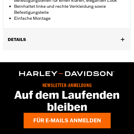
Befestigungsteilen für einen klaren, eleganten Look
Beinhaltet linke und rechte Verkleidung sowie
Befestigungsteile
Einfache Montage
DETAILS
Geeignet für Road Glide® von ’15 bis ’24 und FLTRT Modelle von
’23 bis ’25. Nicht geeignet für FLTRXSE ab ’23, FLTRX und
FLTRXSTSE ab ’24 sowie FLTRXRRSE ab ’25.
Installationsanleitung
In Einheiten erhältlich:
Jeweils
NEWSLETTER-ANMELDUNG
In der Box:
Linke und rechte Blende sowie Befestigungsteile
Auf dem Laufenden
bleiben
FÜR E-MAILS ANMELDEN