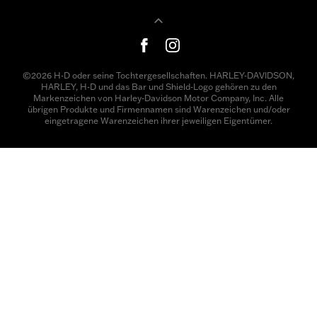
©2026 H-D oder seine Tochtergesellschaften. HARLEY-DAVIDSON,
HARLEY, H-D und das Bar und Shield-Logo gehören zu den
Markenzeichen von Harley-Davidson Motor Company, Inc. Alle
übrigen Produkte und Firmennamen sind Warenzeichen und/oder
eingetragene Warenzeichen ihrer jeweiligen Eigentümer.