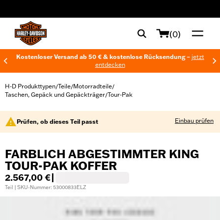
web accessibility
(0)
Kostenloser Versand ab 50 € & kostenlose Rücksendung –
jetzt
entdecken
H-D Produkttypen
Teile
Motorradteile
/
/
/
Taschen, Gepäck und Gepäckträger
Tour-Pak
/
Einbau prüfen
Prüfen, ob dieses Teil passt
FARBLICH ABGESTIMMTER KING
TOUR-PAK KOFFER
2.567,00 €
|
Teil | SKU-Nummer: 53000833ELZ