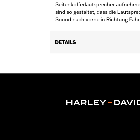
Seitenkofferlautsprecher aufnehm
sind so gestaltet, dass die Lautspr
Sound nach vorne in Richtung Fahre
DETAILS
Geeignet für FLHXSE und FLTRXSE a
und FLTRXL Modelle ab ’26 mit Harle
76001291, 76001292 oder 76001299.
GARANTIE:
1 Jahr beschränkte Garanti