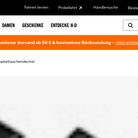
Fahren lernen
Händlersuche
Probefahrt
Beste
DAMEN
GESCHENKE
ENTDECKE H-D
enloser Versand ab 50 € & kostenlose Rücksendung –
jetzt entd
Satteltaschendeckel