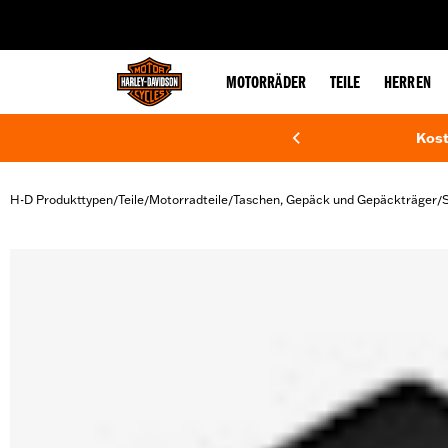
web accessibility
MOTORRÄDER
TEILE
HERREN
Kost
H-D Produkttypen
Teile
Motorradteile
Taschen, Gepäck und Gepäckträger
/
/
/
/