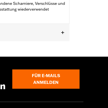
ndene Scharniere, Verschlüsse und
sstattung wiederverwendet
5 sowie FLHXL, FLHXLSE, FLHXLSE
ür Seitenkoffer-Lautsprecher P/N
FÜR E-MAILS
ANMELDEN
en