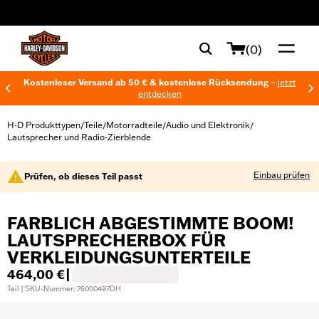
web accessibility
(0)
Kostenloser Versand ab 50 € & kostenlose Rücksendung –
jetzt
entdecken
H-D Produkttypen
Teile
Motorradteile
Audio und Elektronik
/
/
/
/
Lautsprecher und Radio-Zierblende
Einbau prüfen
Prüfen, ob dieses Teil passt
FARBLICH ABGESTIMMTE BOOM!
LAUTSPRECHERBOX FÜR
VERKLEIDUNGSUNTERTEILE
464,00 €
|
Teil | SKU-Nummer: 76000497DH