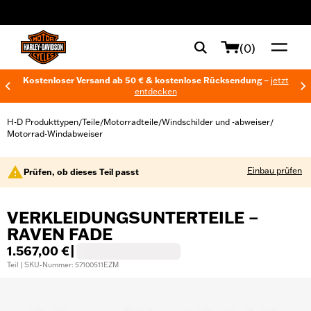
web accessibility
(0)
Kostenloser Versand ab 50 € & kostenlose Rücksendung –
jetzt
entdecken
H-D Produkttypen
Teile
Motorradteile
Windschilder und -abweiser
/
/
/
/
Motorrad-Windabweiser
Einbau prüfen
Prüfen, ob dieses Teil passt
VERKLEIDUNGSUNTERTEILE –
RAVEN FADE
1.567,00 €
|
Teil | SKU-Nummer: 57100511EZM