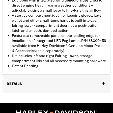
Equipped with integrated wind deflectors designed to
direct engine heat in warm weather conditions –
adjustable using a small lever to fine-tune this airflow
A storage compartment ideal for keeping gloves, keys,
wallet and other small items handy is built into each
fairing lower - compartment door has a push-button
latch and smooth, damped action
Features a removeable panel on the leading edge for
installation of integrated LED Fog Lamps P/N 68000453
available from Harley-Davidson® Genuine Motor Parts
& Accessories (sold separately)
Kit includes left and right Fairing Lower, storage
compartment lids and all necessary mounting hardware
Patent Pending
DETAILS
Geeignet für FLHXSE und FLTRXSE ab ’23, FLHX und FLTRX ab
’24, FLHXU ab ’25 sowie FLHLT, FLHLTSE, FLHXL, FLHXLSE,
FLTRT und FLTRXL ab ’26. Street Glide und Road Glide Modelle
erfordern Motorschutzbügel P/N 49000284 oder P/N