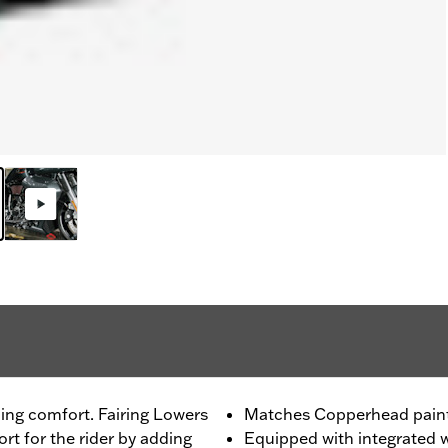
ing comfort. Fairing Lowers
Matches Copperhead pain
t for the rider by adding
Equipped with integrated w