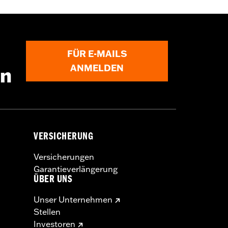
ad Glide 3 Modelle erfordern
), P/N 6116 (2 Stück) und P/N 4924
FÜR E-MAILS
ANMELDEN
en
VERSICHERUNG
Versicherungen
Garantieverlängerung
ÜBER UNS
Unser Unternehmen
Stellen
Investoren