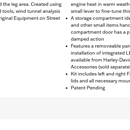
 the leg area. Created using
engine heat in warm weathe
tools, wind tunnel analysis
small lever to fine-tune thi
Original Equipment on Street
A storage compartment idea
and other small items handy 
compartment door has a p
damped action
Features a removeable pane
installation of integrate
available from Harley-Dav
Accessories (sold separatel
Kit includes left and right
lids and all necessary mou
Patent Pending
b ’23, FLHX und FLTRX ab ’24, FLHXU ab ’25 sowie FLHL
 Road Glide Modelle erfordern Motorschutzbügel P/N 4900