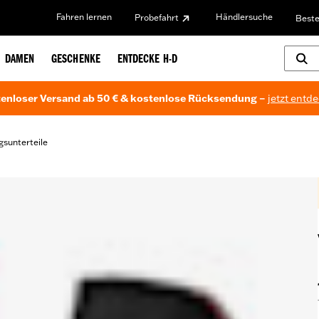
Fahren lernen
Händlersuche
Probefahrt
Beste
DAMEN
GESCHENKE
ENTDECKE H-D
enloser Versand ab 50 € & kostenlose Rücksendung –
jetzt entd
gsunterteile