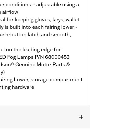
r conditions – adjustable using a
s airflow
l for keeping gloves, keys, wallet
is built into each fairing lower -
ush-button latch and smooth,
l on the leading edge for
d LED Fog Lamps P/N 68000453
idson® Genuine Motor Parts &
y)
 Fairing Lower, storage compartment
nting hardware
T, FLHLTSE, FLHXL, FLHXLSE, FLTRT
0284 oder P/N 49000285. Road Glide