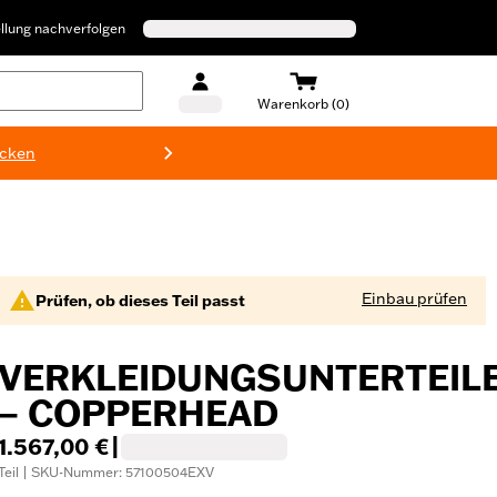
llung nachverfolgen
Warenkorb (0)
ecken
Harley-D
Einbau prüfen
Prüfen, ob dieses Teil passt
VERKLEIDUNGSUNTERTEIL
– COPPERHEAD
1.567,00 €
|
Teil | SKU-Nummer: 57100504EXV