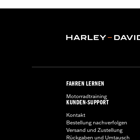
und Road Glide 3 Modelle erfordern 
zusätzlich Beinschild-Motorschutzbüg
(2 Stück). Nicht kompatibel mit Heavy 
Installationsanleitung
FAHREN LERNEN
Motorradtraining
KUNDEN-SUPPORT
Kontakt
Bestellung nachverfolgen
Versand und Zustellung
Rückgaben und Umtausch