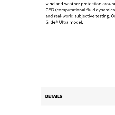
wind and weather protection around
CFD (computational fluid dynamics) 
and real-world subjective testing. 
Glide® Ultra model.
DETAILS
Geeignet für FLHXSE und FLTRXSE a
und FLTRXL ab ’26. Street Glide und