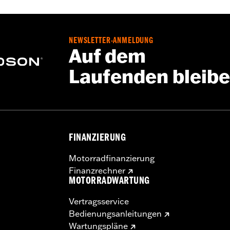
Verkleidungshalterung P/N 47201045 oder P/N 47201044. Ro
el P/N 49000330 und Befestigungsteile P/N 2708A (2 Stück
Breather Luftfiltern.
NEWSLETTER-ANMELDUNG
Auf dem
Laufenden bleib
FINANZIERUNG
Motorradfinanzierung
Finanzrechner
MOTORRADWARTUNG
Vertragsservice
Bedienungsanleitungen
Wartungspläne