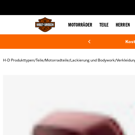
web accessibility
MOTORRÄDER
TEILE
HERREN
Kost
H-D Produkttypen
Teile
Motorradteile
Lackierung und Bodywork
Verkleidun
/
/
/
/