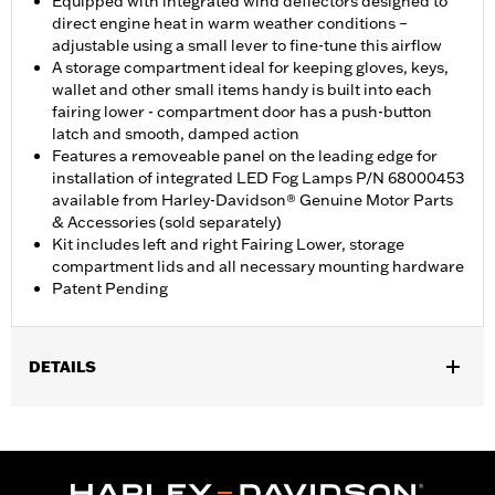
Equipped with integrated wind deflectors designed to
direct engine heat in warm weather conditions –
adjustable using a small lever to fine-tune this airflow
A storage compartment ideal for keeping gloves, keys,
wallet and other small items handy is built into each
fairing lower - compartment door has a push-button
latch and smooth, damped action
Features a removeable panel on the leading edge for
installation of integrated LED Fog Lamps P/N 68000453
available from Harley-Davidson® Genuine Motor Parts
& Accessories (sold separately)
Kit includes left and right Fairing Lower, storage
compartment lids and all necessary mounting hardware
Patent Pending
DETAILS
Geeignet für FLHXSE und FLTRXSE ab ’23, FLHX und FLTRX ab
’24, FLHXU ab ’25 sowie FLHLT, FLHLTSE, FLHXL, FLHXLSE,
FLTRT und FLTRXL ab ’26. Street Glide und Road Glide Modelle
erfordern Motorschutzbügel P/N 49000284 oder P/N