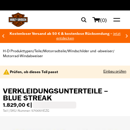
web accessibility
(0)
Kostenloser Versand ab 50 € & kostenlose Rücksendung –
jetzt
entdecken
H-D Produkttypen
Teile
Motorradteile
Windschilder und -abweiser
/
/
/
/
Motorrad-Windabweiser
Einbau prüfen
Prüfen, ob dieses Teil passt
VERKLEIDUNGSUNTERTEILE –
BLUE STREAK
1.829,00 €
|
Teil | SKU-Nummer: 57100511EZG