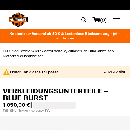
web accessibility
(0)
Kostenloser Versand ab 50 € & kostenlose Rücksendung –
jetzt
entdecken
H-D Produkttypen
Teile
Motorradteile
Windschilder und -abweiser
/
/
/
/
Motorrad-Windabweiser
Einbau prüfen
Prüfen, ob dieses Teil passt
VERKLEIDUNGSUNTERTEILE –
BLUE BURST
1.050,00 €
|
Teil | SKU-Nummer: 57100504EYV