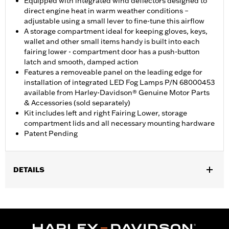
Equipped with integrated wind deflectors designed to
direct engine heat in warm weather conditions –
adjustable using a small lever to fine-tune this airflow
A storage compartment ideal for keeping gloves, keys,
wallet and other small items handy is built into each
fairing lower - compartment door has a push-button
latch and smooth, damped action
Features a removeable panel on the leading edge for
installation of integrated LED Fog Lamps P/N 68000453
available from Harley-Davidson® Genuine Motor Parts
& Accessories (sold separately)
Kit includes left and right Fairing Lower, storage
compartment lids and all necessary mounting hardware
Patent Pending
DETAILS
Geeignet für FLHXSE und FLTRXSE ab ’23, FLHX und FLTRX ab
’24, FLHXU ab ’25 sowie FLHLT, FLHLTSE, FLHXL, FLHXLSE,
FLTRT und FLTRXL ab ’26. Street Glide und Road Glide Modelle
erfordern Motorschutzbügel P/N 49000284 oder P/N