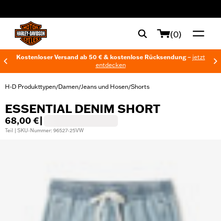
web accessibility
(0)
Kostenloser Versand ab 50 € & kostenlose Rücksendung –
jetzt
entdecken
H-D Produkttypen
Damen
Jeans und Hosen
Shorts
/
/
/
ESSENTIAL DENIM SHORT
68,00 €
|
Teil | SKU-Nummer: 96527-25VW