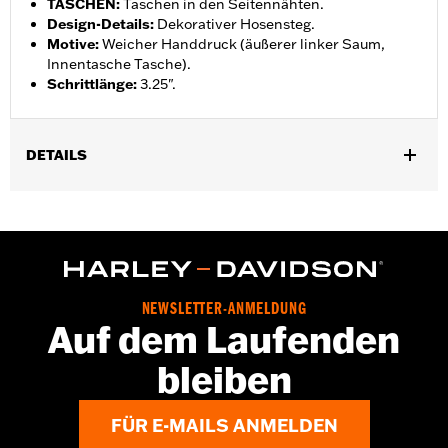
TASCHEN
:
Taschen in den Seitennähten.
Design-Details
:
Dekorativer Hosensteg.
Motive
:
Weicher Handdruck (äußerer linker Saum,
Innentasche Tasche).
Schrittlänge
:
3.25".
DETAILS
Geschlecht:
Damen
GARANTIE:
2 Jahre beschränkte Garantie – Auf
www.h-
d.com/warranty
findet man alle Details dazu
Herkunft:
Importiert
NEWSLETTER-ANMELDUNG
Auf dem Laufenden
bleiben
FÜR E-MAILS ANMELDEN