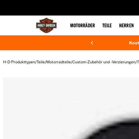
web accessibility
MOTORRÄDER
TEILE
HERREN
Kost
H-D Produkttypen
Teile
Motorradteile
Custom-Zubehör und -Verzierungen
T
/
/
/
/