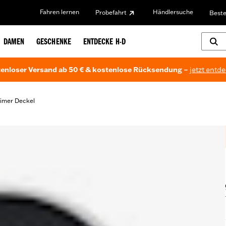
Fahren lernen
Händlersuche
Probefahrt
Beste
DAMEN
GESCHENKE
ENTDECKE H-D
enloser Versand ab 50 € & kostenlose Rücksendung –
jetzt entd
imer Deckel