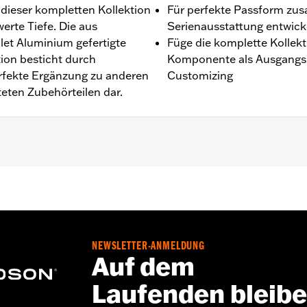
l dieser kompletten Kollektion
Für perfekte Passform z
rte Tiefe. Die aus
Serienausstattung entwick
let Aluminium gefertigte
Füge die komplette Kollekt
ion besticht durch
Komponente als Ausgangspu
perfekte Ergänzung zu anderen
Customizing
eten Zubehörteilen dar.
-Eight® Motor ab ’17 (außer FLHXSE und FLTRXSE ab ’23, 
NEWSLETTER-ANMELDUNG
tionsanleitung
Auf dem
,,,,,,,,,,,,,
Laufenden bleib
on Motorabdeckungen müssen möglicherweise neue Dichtu
einen Händler.