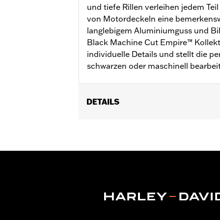
und tiefe Rillen verleihen jedem Tei
von Motordeckeln eine bemerkenswe
langlebigem Aluminiumguss und Bil
Black Machine Cut Empire™ Kollekt
individuelle Details und stellt die 
schwarzen oder maschinell bearbeit
DETAILS
Geeignet für Modelle mit Milwaukee
sowie FLTRXRRSE ab ’25).
Installationsanleitung
Kollektion:
Empire
In Einheiten erhältlich:
Jeweils
In der Box:
Timer-Deckel und Installa
GARANTIE:
,,,,,,,,,,,,,,,,,,,,,,,,,,,,,,,,,,,,,,,,,,,,,,,,,
NOTIZEN:
Für den Aus- und Einbau v
weitere Informationen an D