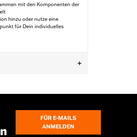
usammen mit den Komponenten der
elt
ion hinzu oder nutze eine
nkt für Dein individuelles
FLHX, FLTRX und FLTRXSTSE ab ’24
FÜR E-MAILS
ANMELDEN
en
ngen gekauft werden. Wende Dich für