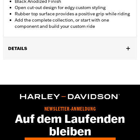
Black Anodized Finish
Open cut-out design for edgy custom styling
Rubber top surface provides a positive grip while riding
Add the complete collection, or start with one
component and build your custom ride
DETAILS
Für RH1250S Modelle ab ’21. RH1250S Modelle erfordern den
separaten Kauf eines Hebels P/N 41600348. Erfordert den
separaten Kauf passender Fahrerfußrasten.
Installationsanleitung
Separat erhältlich:
Hebel P/N 41600348 oder 41600370
In Einheiten erhältlich:
Jeweils
In der Box:
Bremspedalbelag und Installationsanleitung
NEWSLETTER-ANMELDUNG
GARANTIE:
2 year limited warranty – Go to
www.h-
Auf dem Laufenden
d.com/warranty
for full details
bleiben