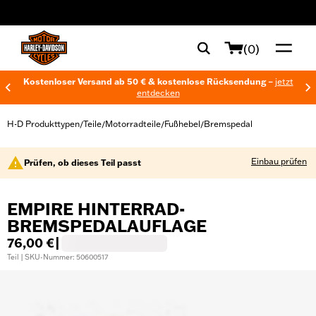
web accessibility
(0)
Kostenloser Versand ab 50 € & kostenlose Rücksendung –
jetzt
entdecken
H-D Produkttypen
Teile
Motorradteile
Fußhebel
Bremspedal
/
/
/
/
Einbau prüfen
Prüfen, ob dieses Teil passt
EMPIRE HINTERRAD-
BREMSPEDALAUFLAGE
76,00 €
|
Teil | SKU-Nummer: 50600517