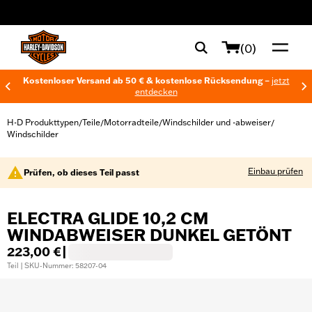
web accessibility
(0)
Kostenloser Versand ab 50 € & kostenlose Rücksendung –
jetzt
entdecken
H-D Produkttypen
Teile
Motorradteile
Windschilder und -abweiser
/
/
/
/
Windschilder
Einbau prüfen
Prüfen, ob dieses Teil passt
ELECTRA GLIDE 10,2 CM
WINDABWEISER DUNKEL GETÖNT
223,00 €
|
Teil | SKU-Nummer: 58207-04