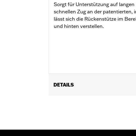
Sorgt für Unterstützung auf langen
schnellen Zug an der patentierten, 
lässt sich die Rückenstütze im Ber
und hinten verstellen.
DETAILS
Geeignet für Touring Modelle ab ’97 (
geschlitzten Sitzen. Diese Fahrerrüc
Zubehörprogramm mit der Low Profile-
einstellbare Fahrerrückenlehne.
Installationsanleitung
Einstellbar:
Ja