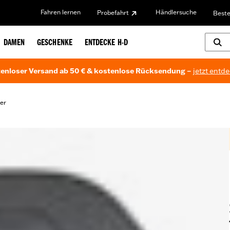
Fahren lernen
Händlersuche
Probefahrt
Beste
DAMEN
GESCHENKE
ENTDECKE H-D
enloser Versand ab 50 € & kostenlose Rücksendung –
jetzt entd
er