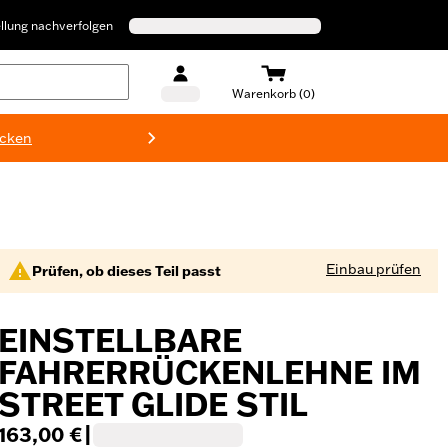
llung nachverfolgen
Warenkorb (0)
ecken
Harley-D
Einbau prüfen
Prüfen, ob dieses Teil passt
EINSTELLBARE
FAHRERRÜCKENLEHNE IM
STREET GLIDE STIL
163,00 €
|