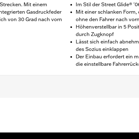
 Strecken. Mit einem
Im Stil der Street Glide® '0
integrierten Gasdruckfeder
Mit einer schlanken Form, 
eich von 30 Grad nach vorn
ohne den Fahrer nach vor
Höhenverstellbar in 5 Posi
durch Zugknopf
Lässt sich einfach abnehm
des Sozius einklappen
Der Einbau erfordert ein m
die einstellbare Fahrerrüc
außer FLH ab ’21, FLHFB ab ’23 und FLTRXRREE ab ’25) und T
kenlehne kann an ausgewählten CVO™ Sitzen sowie Sitzen a
Optik unpassend erscheinen. Der Einbau erfordert ein mod