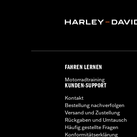
Fahrerposition:
Fahrer
Separat erhältlich:
Montagekit für e
Höhe:
7 Inches
In Einheiten erhältlich:
Jeweils
Maßeinheit Materialhöhe:
Zoll
Material:
Vinyl
Breite:
11.6 Inches
In der Box:
Nur Rückenlehnenpolster
Maßeinheit Materialbreite:
Zoll
FAHREN LERNEN
Motorradtraining
KUNDEN-SUPPORT
Kontakt
Bestellung nachverfolgen
Versand und Zustellung
Rückgaben und Umtausch
Häufig gestellte Fragen
Konformitätserklärung