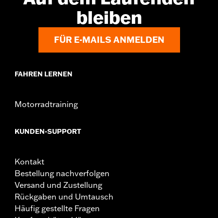
Teilenummer 54000337 Kit für Befestigungsteile.
bleiben
Installationsanleitung
Einstellbar:
Ja
FÜR E-MAILS ANMELDEN
Befestigungsart:
Abnehmbar
Separat erhältlich:
Rückenlehnenpolster und Befestigungsteile
In Einheiten erhältlich:
Jeweils
FAHREN LERNEN
Material:
Stahl
In der Box:
Nur Bügel
Motorradtraining
KUNDEN-SUPPORT
Kontakt
Bestellung nachverfolgen
Versand und Zustellung
Rückgaben und Umtausch
Häufig gestellte Fragen