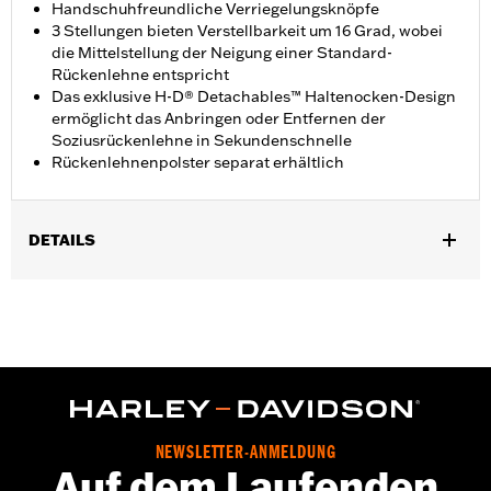
Handschuhfreundliche Verriegelungsknöpfe
3 Stellungen bieten Verstellbarkeit um 16 Grad, wobei
die Mittelstellung der Neigung einer Standard-
Rückenlehne entspricht
Das exklusive H-D® Detachables™ Haltenocken-Design
ermöglicht das Anbringen oder Entfernen der
Soziusrückenlehne in Sekundenschnelle
Rückenlehnenpolster separat erhältlich
DETAILS
Für Touring Modelle ab ’09 (außer FLTRXRRSE ab ’25) mit dem
erforderlichen Montagekit (außer Modelle mit abnehmbarem
Stealth Gepäckträger). Touring Modelle ab ’09 mit fest
montiertem Tour-Pak® Koffer erfordern den Kauf des
entsprechenden H-D® Detachables™ Tour-Pak® Umbaukits.
FLTRXSTSE Modelle erfordern die abnehmbaren
Befestigungsteile für die Umrüstung P/N 54000383.
FLTRXSTSE ’24 erfordert den separaten Kauf von Teilenummer
NEWSLETTER-ANMELDUNG
54000383A Kit für Befestigungsteile. FLTRXSTSE ab ’25 und
Auf dem Laufenden
FLHXSTSE ab ’26 erfordern den separaten Kauf von