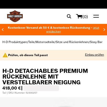
web accessibility
(0)
Kostenloser Versand ab 50 € & kostenlose Rücksendung –
jetzt
entdecken
H-D Produkttypen
Teile
Motorradteile
Sitze und Rückenlehnen
Sissy Bar
/
/
/
/
Einbau prüfen
Prüfen, ob dieses Teil passt
H-D DETACHABLES PREMIUM
RÜCKENLEHNE MIT
VERSTELLBARER NEIGUNG
418,00 €
|
Teil | SKU-Nummer: 52300257