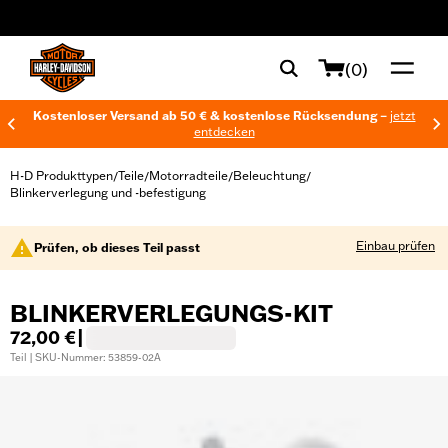
web accessibility
(0)
Kostenloser Versand ab 50 € & kostenlose Rücksendung –
jetzt
entdecken
H-D Produkttypen
Teile
Motorradteile
Beleuchtung
/
/
/
/
Blinkerverlegung und -befestigung
Einbau prüfen
Prüfen, ob dieses Teil passt
BLINKERVERLEGUNGS-KIT
72,00 €
|
Teil | SKU-Nummer: 53859-02A