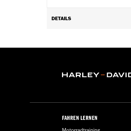
DETAILS
Erforderlich für den Einbau von 41001
GARANTIE:
1 Jahr beschränkte Garanti
FAHREN LERNEN
Motorradtraining