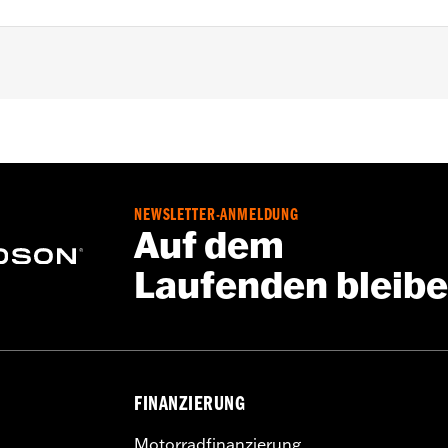
192 mit dem Screamin’ Eagle Pro Street Tuner an Touring ’14
e – Alle Details dazu auf
www.h-d.com/warranty
NEWSLETTER-ANMELDUNG
Auf dem
Laufenden bleib
FINANZIERUNG
Motorradfinanzierung