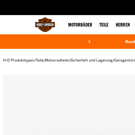
web accessibility
MOTORRÄDER
TEILE
HERREN
Kost
H-D Produkttypen
Teile
Motorradteile
Sicherheit und Lagerung
Garagentürö
/
/
/
/