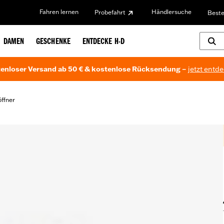
Fahren lernen
Händlersuche
Probefahrt
Beste
DAMEN
GESCHENKE
ENTDECKE H-D
enloser Versand ab 50 € & kostenlose Rücksendung –
jetzt entd
ffner