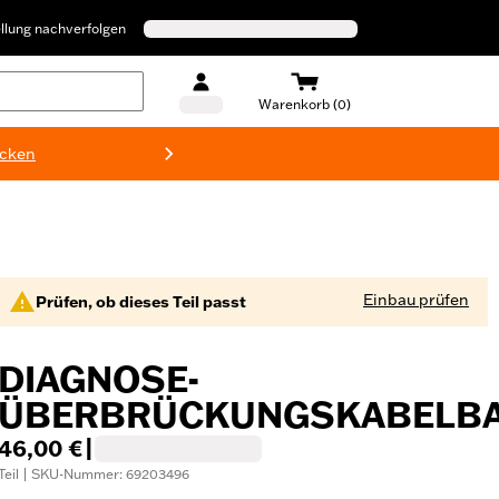
llung nachverfolgen
Warenkorb (0)
ecken
Harley-D
Einbau prüfen
Prüfen, ob dieses Teil passt
DIAGNOSE-
ÜBERBRÜCKUNGSKABELB
46,00 €
|
Teil | SKU-Nummer: 69203496