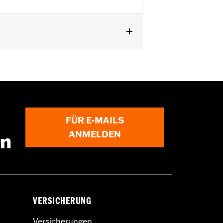
–’20 und Softail Modellen ’18–’20.
FÜR E-MAILS
ANMELDEN
en
VERSICHERUNG
Versicherungen