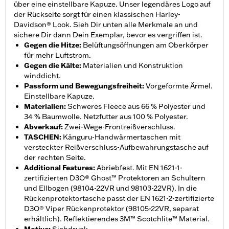
über eine einstellbare Kapuze. Unser legendäres Logo auf
der Rückseite sorgt für einen klassischen Harley-
Davidson® Look. Sieh Dir unten alle Merkmale an und
sichere Dir dann Dein Exemplar, bevor es vergriffen ist.
Gegen die Hitze
:
Belüftungsöffnungen am Oberkörper
für mehr Luftstrom.
Gegen die Kälte
:
Materialien und Konstruktion
winddicht.
Passform und Bewegungsfreiheit
:
Vorgeformte Ärmel.
Einstellbare Kapuze.
Materialien
:
Schweres Fleece aus 66 % Polyester und
34 % Baumwolle. Netzfutter aus 100 % Polyester.
Abverkauf
:
Zwei-Wege-Frontreißverschluss.
TASCHEN
:
Känguru-Handwärmertaschen mit
versteckter Reißverschluss-Aufbewahrungstasche auf
der rechten Seite.
Additional Features
:
Abriebfest. Mit EN 1621-1-
zertifizierten D3O® Ghost™ Protektoren an Schultern
und Ellbogen (98104-22VR und 98103-22VR). In die
Rückenprotektortasche passt der EN 1621-2-zertifizierte
D3O® Viper Rückenprotektor (98105-22VR, separat
erhältlich). Reflektierendes 3M™ Scotchlite™ Material.