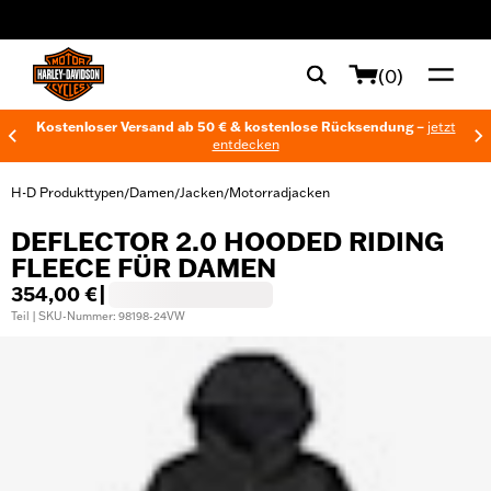
web accessibility
(0)
Kostenloser Versand ab 50 € & kostenlose Rücksendung –
jetzt
entdecken
H-D Produkttypen
Damen
Jacken
Motorradjacken
/
/
/
DEFLECTOR 2.0 HOODED RIDING
FLEECE FÜR DAMEN
354,00 €
|
Teil | SKU-Nummer: 98198-24VW