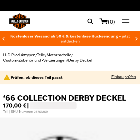
web accessibility
(0)
Kostenloser Versand ab 50 € & kostenlose Rücksendung –
jetzt
entdecken
H-D Produkttypen
Teile
Motorradteile
/
/
/
Custom-Zubehör und -Verzierungen
Derby Deckel
/
Einbau prüfen
Prüfen, ob dieses Teil passt
‘66 COLLECTION DERBY DECKEL
170,00 €
|
Teil | SKU-Nummer: 25701209