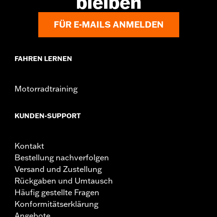
bleiben
Installationsanleitung
GARANTIE:
,,,,,,,,,,,,,,,,,,,,,,,,,,,,,,,,,,,,,,,,,,,,,,,,,,,,,,,,,,,,,,
FÜR E-MAILS ANMELDEN
NOTIZEN:
Für den Wechsel von Motordeckeln müssen
möglicherweise neue Dichtungen gekauft werden.
Wende Dich für weitere Informationen an Deinen
Händler.
FAHREN LERNEN
Motorradtraining
KUNDEN-SUPPORT
Kontakt
Bestellung nachverfolgen
Versand und Zustellung
Rückgaben und Umtausch
Häufig gestellte Fragen
Konformitätserklärung
Angebote