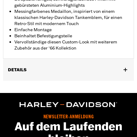
gebürsteten Aluminium-Highlights
Messingfarbenes Medaillon, inspiriert von einem
klassischen Harley-Davidson Tankemblem, für einen
Retro-Stil mit modernem Touch
Einfache Montage
Beinhaltet Befestigungsteile
Vervollständige diesen Custom-Look mit weiterem
Zubehör aus der ‘66 Kollektion
DETAILS
Für FLSB Modelle ab ’18 und Softail® Modelle ab ’19. Auch für
Softail Modelle ’18 mit schmalem äußerem Primärdeckel P/N
25701077, 25700913, 25700937, 25700941, 25701039, 25701040
und 25701043.
Installationsanleitung
Kollektion:
'66 Kollektion
NEWSLETTER-ANMELDUNG
Auf dem Laufenden
In Einheiten erhältlich:
Jeweils
In der Box:
Befestigungsteile für Derby Deckel und