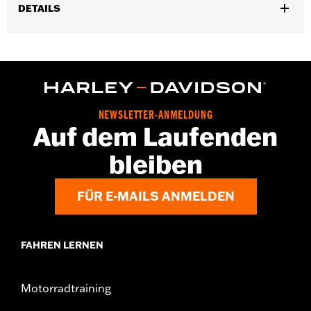
DETAILS
Für XG Modelle ab ’15.
Installationsanleitung
In Einheiten erhältlich:
Jeweils
In der Box:
Alle erforderlichen Befestigungsteile
GARANTIE:
,,,,,,,,,,,,,,,,,,,,,,,,,,,,,,,,,,,,,,,,,,,,,,,,,,,,,,,,,,,,,,,,,,,,
NEWSLETTER-ANMELDUNG
Auf dem Laufenden
bleiben
FÜR E-MAILS ANMELDEN
FAHREN LERNEN
Motorradtraining