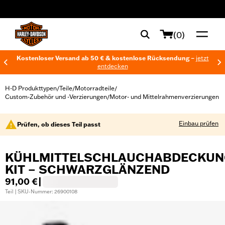
web accessibility
(0)
Kostenloser Versand ab 50 € & kostenlose Rücksendung –
jetzt
entdecken
H-D Produkttypen
Teile
Motorradteile
/
/
/
Custom-Zubehör und -Verzierungen
Motor- und Mittelrahmenverzierungen
/
Einbau prüfen
Prüfen, ob dieses Teil passt
KÜHLMITTELSCHLAUCHABDECKUN
KIT – SCHWARZGLÄNZEND
91,00 €
|
Teil | SKU-Nummer: 26900108