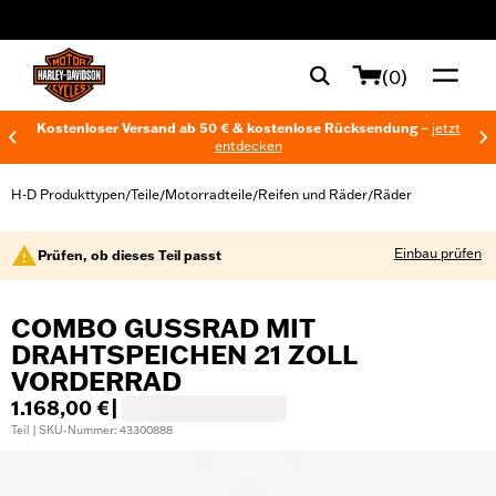
web accessibility
(0)
Kostenloser Versand ab 50 € & kostenlose Rücksendung –
jetzt
entdecken
H-D Produkttypen
Teile
Motorradteile
Reifen und Räder
Räder
/
/
/
/
Einbau prüfen
Prüfen, ob dieses Teil passt
COMBO GUSSRAD MIT
DRAHTSPEICHEN 21 ZOLL
VORDERRAD
1.168,00 €
|
Teil | SKU-Nummer: 43300888