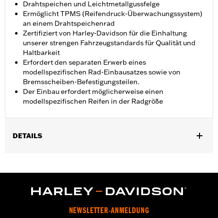
Drahtspeichen und Leichtmetallgussfelge
Ermöglicht TPMS (Reifendruck-Überwachungssystem)
an einem Drahtspeichenrad
Zertifiziert von Harley-Davidson für die Einhaltung
unserer strengen Fahrzeugstandards für Qualität und
Haltbarkeit
Erfordert den separaten Erwerb eines
modellspezifischen Rad-Einbausatzes sowie von
Bremsscheiben-Befestigungsteilen.
Der Einbau erfordert möglicherweise einen
modellspezifischen Reifen in der Radgröße
DETAILS
Für FLTRXSE Modelle ’18–’22. FLTRXSE Modelle ’18–’20
erfordern den TPMS-Sensor P/N 42300145, die
entsprechenden Modelle für den japanischen Markt den TPMS-
Sensor P/N 42300146.
Installationsanleitung
Position auf Motorrad:
Vorn
NEWSLETTER-ANMELDUNG