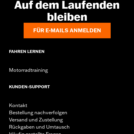
Auf dem Laufenden
Separat erhältlich:
Radeinbaukit und Befestigungsteile für
Bremsscheibe
bleiben
In Einheiten erhältlich:
Jeweils
Material:
Aluminiumguss
FÜR E-MAILS ANMELDEN
In der Box:
Rad und Installationsanleitung
Felgendimension:
21
FAHREN LERNEN
Motorradtraining
KUNDEN-SUPPORT
Kontakt
Bestellung nachverfolgen
Versand und Zustellung
Rückgaben und Umtausch
Häufig gestellte Fragen