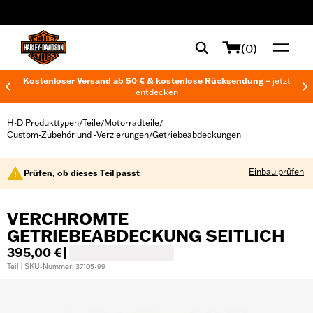
web accessibility
(0)
Kostenloser Versand ab 50 € & kostenlose Rücksendung –
jetzt
entdecken
H-D Produkttypen
Teile
Motorradteile
/
/
/
Custom-Zubehör und -Verzierungen
Getriebeabdeckungen
/
Einbau prüfen
Prüfen, ob dieses Teil passt
VERCHROMTE
GETRIEBEABDECKUNG SEITLICH
395,00 €
|
Teil | SKU-Nummer: 37105-99