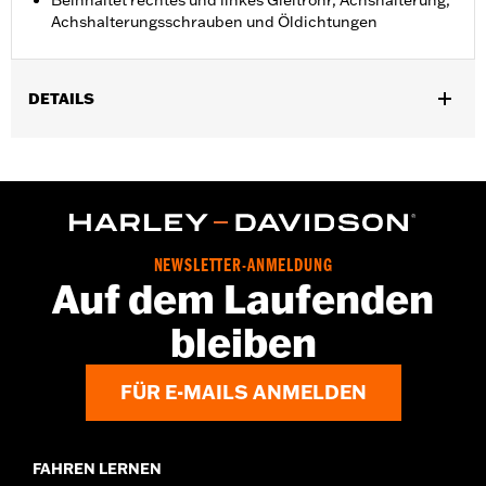
Beinhaltet rechtes und linkes Gleitrohr, Achshalterung,
Achshalterungsschrauben und Öldichtungen
DETAILS
Für FLDE, FLHC, FLHCS und FLSL ab ’18 sowie FLI Modelle ’24.
Installationsanleitung
In Einheiten erhältlich:
Paar
In der Box:
Rechtes und linkes Tauchrohr, untere
Achshalterung, Achshalterungsschrauben und Öldichtungen
NEWSLETTER-ANMELDUNG
Auf dem Laufenden
bleiben
FÜR E-MAILS ANMELDEN
FAHREN LERNEN