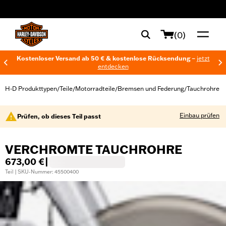
web accessibility
(0)
Kostenloser Versand ab 50 € & kostenlose Rücksendung –
jetzt
entdecken
H-D Produkttypen
Teile
Motorradteile
Bremsen und Federung
Tauchrohre
/
/
/
/
Einbau prüfen
Prüfen, ob dieses Teil passt
VERCHROMTE TAUCHROHRE
673,00 €
|
Teil | SKU-Nummer: 45500400