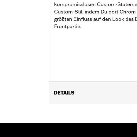
kompromisslosen Custom-Statement
Custom-Stil, indem Du dort Chrom 
größten Einfluss auf den Look des 
Frontpartie.
DETAILS
Geeignet für Touring Modelle von ’1
FLHXU und FLTRXRRSE ab ’25).
In Einheiten erhältlich:
Jeweils
In der Box:
Verchromte Tauchrohre, 
Vorderachse