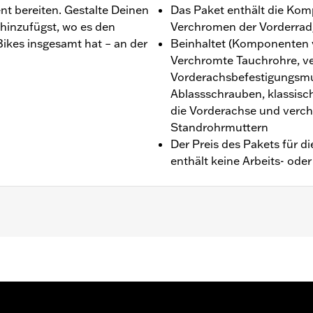
 bereiten. Gestalte Deinen
Das Paket enthält die Kom
hinzufügst, wo es den
Verchromen der Vorderradg
Bikes insgesamt hat – an der
Beinhaltet (Komponenten va
Verchromte Tauchrohre, v
Vorderachsbefestigungsmu
Ablassschrauben, klassis
die Vorderachse und verc
Standrohrmuttern
Der Preis des Pakets für 
enthält keine Arbeits- ode
4 bis ’25 (außer FLHXSE und FLTRXSE ab ’23, FLHX und FLT
verchromte Tauchrohrabdeckungen oben und klassische v