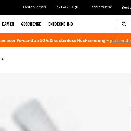
Fahren lernen
Händlersuche
Probefahrt
Beste
DAMEN
GESCHENKE
ENTDECKE H-D
enloser Versand ab 50 € & kostenlose Rücksendung –
jetzt entd
its