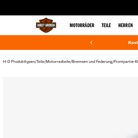
web accessibility
MOTORRÄDER
TEILE
HERREN
Kost
H-D Produkttypen
Teile
Motorradteile
Bremsen und Federung
Frontpartie-K
/
/
/
/