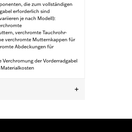
ponenten, die zum vollständigen
abel erforderlich sind
riieren je nach Modell):
erchromte
ttern, verchromte Tauchrohr-
che verchromte Mutternkappen für
hromte Abdeckungen für
die Verchromung der Vorderradgabel
r Materialkosten
RX ab ’24, FLTRXSTSE ’24 sowie
erchromte Mutternkappen für